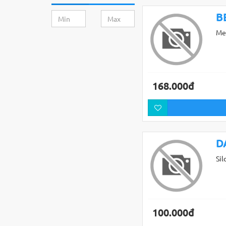
B
Me
168.000đ
D
Sil
100.000đ