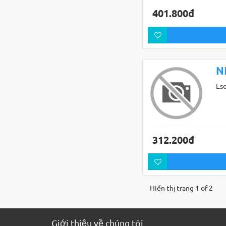
401.800đ
N
Es
312.200đ
Hiển thị trang 1 of 2
Giới thiệu về chúng tôi