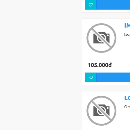
I
Iso
105.000đ
L
Om