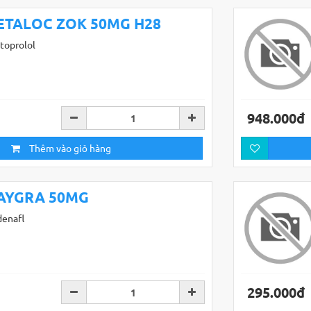
ETALOC ZOK 50MG H28
toprolol
948.000đ
Thêm vào giỏ hàng
AYGRA 50MG
denafl
295.000đ