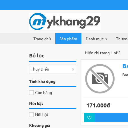
Trang chủ
Sản phẩm
Danh mục
Thươn
Hiển thị trang 1 of 2
Bộ lọc
B
×
Thụy Điển
Ba
Tính khả dụng
Còn hàng
Nổi bật
171.000đ
Nổi bật
Khoảng giá