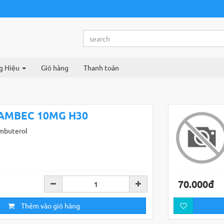
g Hiệu
Giỏ hàng
Thanh toán
AMBEC 10MG H30
mbuterol
70.000đ
Thêm vào giỏ hàng