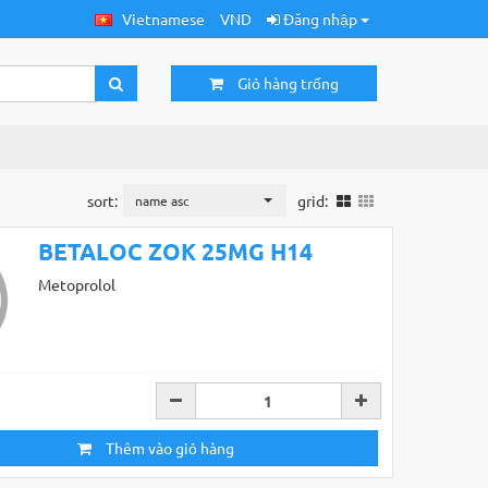
Vietnamese
VND
Đăng nhập
Giỏ hàng trống
sort:
grid:
name asc
BETALOC ZOK 25MG H14
Metoprolol
Thêm vào giỏ hàng