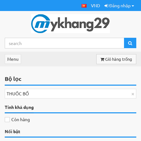
VND
Đăng nhập
Menu
Giỏ hàng trống
Bộ lọc
×
THUỐC BỔ
Tính khả dụng
Còn hàng
Nổi bật