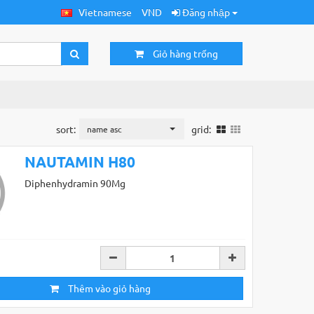
Vietnamese
VND
Đăng nhập
Giỏ hàng trống
sort:
grid:
name asc
NAUTAMIN H80
Diphenhydramin 90Mg
Thêm vào giỏ hàng