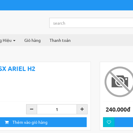
g Hiệu
Giỏ hàng
Thanh toán
SX ARIEL H2
240.000đ
Thêm vào giỏ hàng