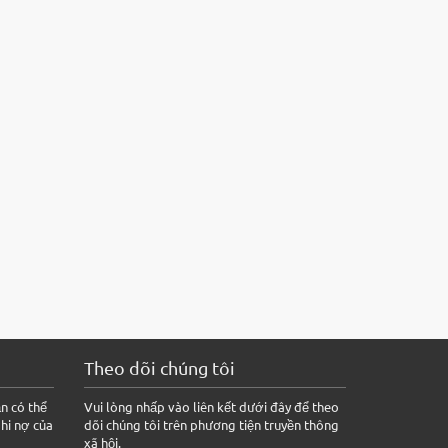
Theo dõi chúng tôi
n có thể
Vui lòng nhấp vào liên kết dưới đây để theo
ghi nợ của
dõi chúng tôi trên phương tiện truyền thông
xã hội.