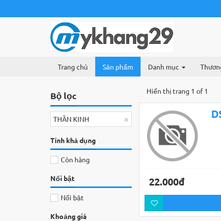
Trang chủ
Sản phẩm
Danh mục
Thươn
Hiển thị trang 1 of 1
Bộ lọc
D
×
THẦN KINH
Tính khả dụng
Còn hàng
Nổi bật
22.000đ
Nổi bật
Khoảng giá