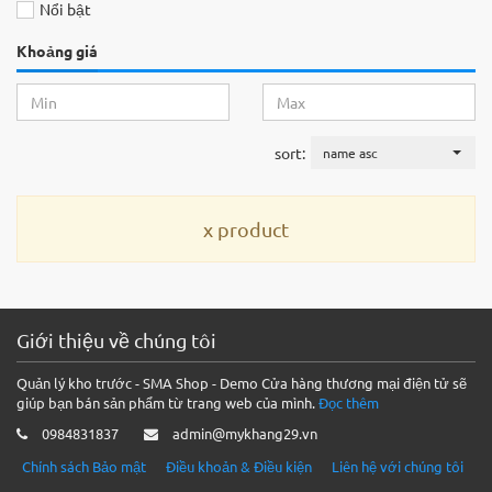
Nổi bật
Khoảng giá
sort:
name asc
x product
Giới thiệu về chúng tôi
Quản lý kho trước - SMA Shop - Demo Cửa hàng thương mại điện tử sẽ
giúp bạn bán sản phẩm từ trang web của mình.
Đọc thêm
0984831837
admin@mykhang29.vn
Chính sách Bảo mật
Điều khoản & Điều kiện
Liên hệ với chúng tôi