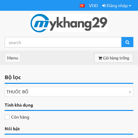
VND
Đăng nhập
Menu
Giỏ hàng trống
Bộ lọc
×
THUỐC BỔ
Tính khả dụng
Còn hàng
Nổi bật